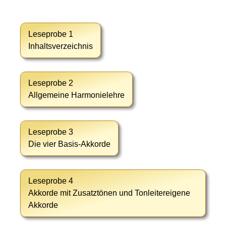
Leseprobe 1
Inhaltsverzeichnis
Leseprobe 2
Allgemeine Harmonielehre
Leseprobe 3
Die vier Basis-Akkorde
Leseprobe 4
Akkorde mit Zusatztönen und Tonleitereigene
Akkorde